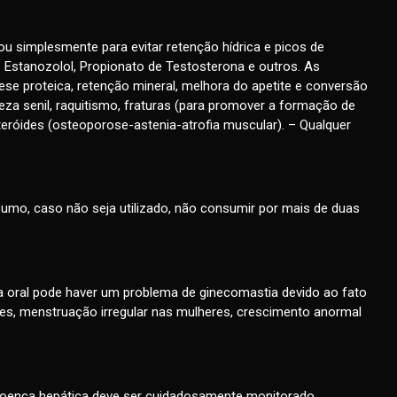
ou simplesmente para evitar retenção hídrica e picos de
 Estanozolol, Propionato de Testosterona e outros. As
se proteica, retenção mineral, melhora do apetite e conversão
za senil, raquitismo, fraturas (para promover a formação de
eróides (osteoporose-astenia-atrofia muscular). – Qualquer
sumo, caso não seja utilizado, não consumir por mais de duas
a oral pode haver um problema de ginecomastia devido ao fato
es, menstruação irregular nas mulheres, crescimento anormal
doença hepática deve ser cuidadosamente monitorado.